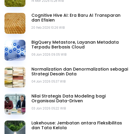
14 Mar 2026 10.28 WIB
Cognitive Hive AI: Era Baru AI Transparan
dan Efisien
20 Feb 2026 10.26 WIB
BigQuery Metastore, Layanan Metadata
Terpadu Berbasis Cloud
06 Jan 2026 09.05 WIB
Normalization dan Denormalization sebagai
Strategi Desain Data
04 Jan 2026 05.37 WIB
Nilai Strategis Data Modeling bagi
Organisasi Data-Driven
03 Jan 2026 05.22 WIB
Lakehouse: Jembatan antara Fleksibilitas
dan Tata Kelola