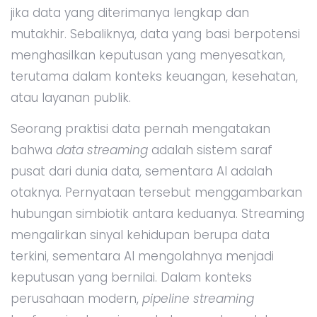
jika data yang diterimanya lengkap dan
mutakhir. Sebaliknya, data yang basi berpotensi
menghasilkan keputusan yang menyesatkan,
terutama dalam konteks keuangan, kesehatan,
atau layanan publik.
Seorang praktisi data pernah mengatakan
bahwa
data streaming
adalah sistem saraf
pusat dari dunia data, sementara AI adalah
otaknya. Pernyataan tersebut menggambarkan
hubungan simbiotik antara keduanya. Streaming
mengalirkan sinyal kehidupan berupa data
terkini, sementara AI mengolahnya menjadi
keputusan yang bernilai. Dalam konteks
perusahaan modern,
pipeline streaming