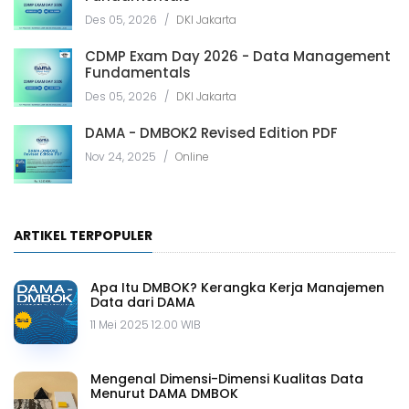
Des 05, 2026
/
DKI Jakarta
CDMP Exam Day 2026 - Data Management
Fundamentals
Des 05, 2026
/
DKI Jakarta
DAMA - DMBOK2 Revised Edition PDF
Nov 24, 2025
/
Online
ARTIKEL TERPOPULER
Apa Itu DMBOK? Kerangka Kerja Manajemen
Data dari DAMA
11 Mei 2025 12.00 WIB
Mengenal Dimensi-Dimensi Kualitas Data
Menurut DAMA DMBOK