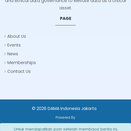
and ethical data governance to elevate data as a critical
asset.
PAGE
About Us
Events
News
Memberships
Contact Us
© 2026 DAMA Indonesia Jakarta
Powered By
Untuk mendapatkan poin setelah membaca berita ini,