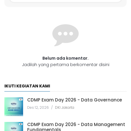
Belum ada komentar.
Jadilah yang pertama berkomentar disini
IKUTI KEGIATAN KAMI
CDMP Exam Day 2026 - Data Governance
Des 12, 2026
/
DKI Jakarta
CDMP Exam Day 2026 - Data Management
Fundamentals