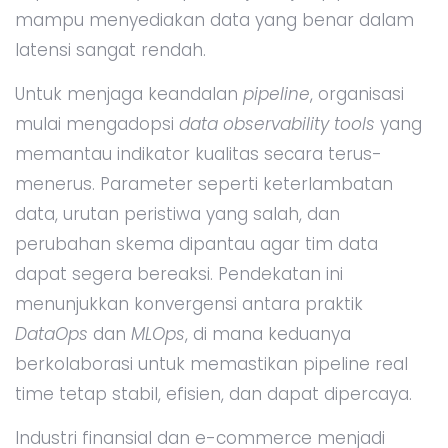
mampu menyediakan data yang benar dalam
latensi sangat rendah.
Untuk menjaga keandalan
pipeline
, organisasi
mulai mengadopsi
data observability tools
yang
memantau indikator kualitas secara terus-
menerus. Parameter seperti keterlambatan
data, urutan peristiwa yang salah, dan
perubahan skema dipantau agar tim data
dapat segera bereaksi. Pendekatan ini
menunjukkan konvergensi antara praktik
DataOps
dan
MLOps
, di mana keduanya
berkolaborasi untuk memastikan pipeline real
time tetap stabil, efisien, dan dapat dipercaya.
Industri finansial dan e-commerce menjadi