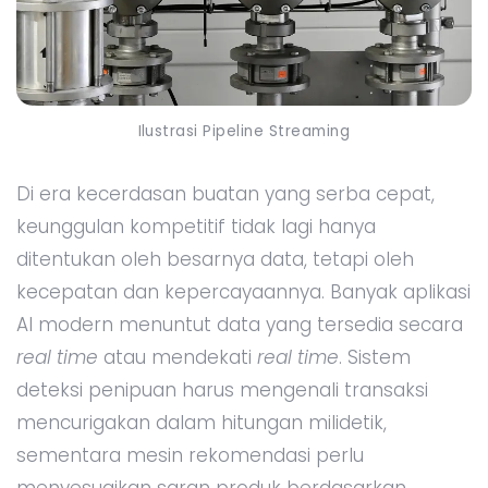
Ilustrasi Pipeline Streaming
Di era kecerdasan buatan yang serba cepat,
keunggulan kompetitif tidak lagi hanya
ditentukan oleh besarnya data, tetapi oleh
kecepatan dan kepercayaannya. Banyak aplikasi
AI modern menuntut data yang tersedia secara
real time
atau mendekati
real time
. Sistem
deteksi penipuan harus mengenali transaksi
mencurigakan dalam hitungan milidetik,
sementara mesin rekomendasi perlu
menyesuaikan saran produk berdasarkan