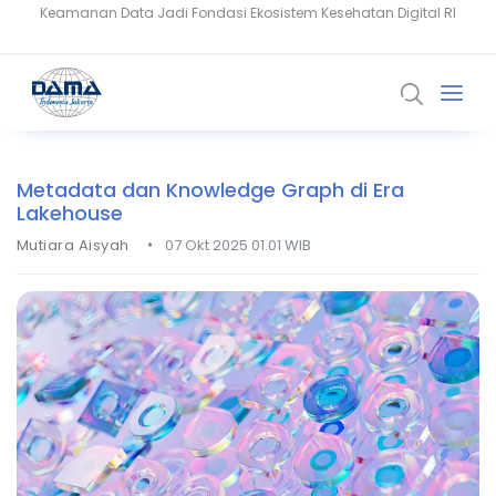
Setiaji: Masa Depan Healthcare Dibangun dari Kepercayaan dan
Snowflake Dorong Industri Keuangan Bangun AI Berbasis Data
Data
Metadata dan Knowledge Graph di Era
Lakehouse
•
Mutiara Aisyah
07 Okt 2025 01.01 WIB