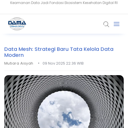
Setiaji: Masa Depan Healthcare Dibangun dari Kepercayaan dan
Snowflake Dorong Industri Keuangan Bangun AI Berbasis Data
Data
Data Mesh: Strategi Baru Tata Kelola Data
Modern
•
Mutiara Aisyah
09 Nov 2025 22.36 WIB