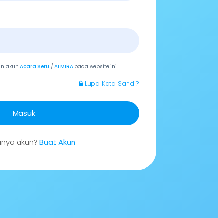
an akun
Acara Seru
/
ALMIRA
pada website ini
Lupa Kata Sandi?
Masuk
unya akun?
Buat Akun