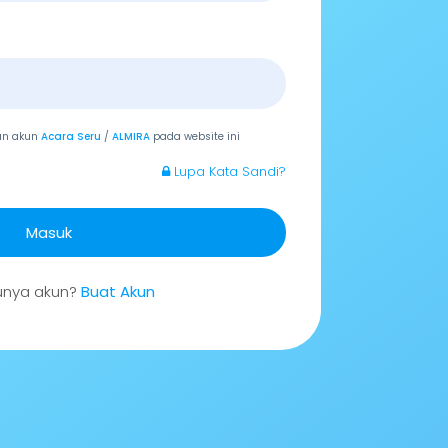
an akun
Acara Seru
/
ALMIRA
pada website ini
Lupa Kata Sandi?
Masuk
unya akun?
Buat Akun